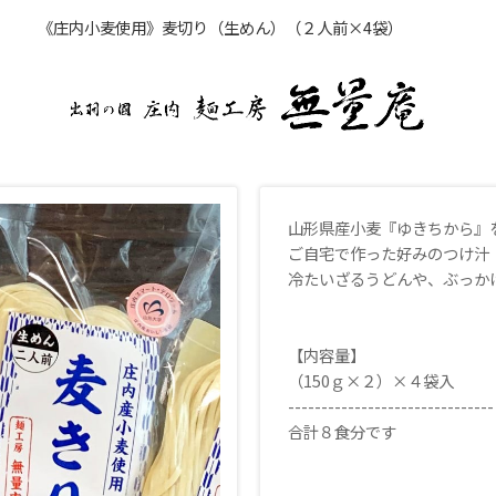
《庄内小麦使用》麦切り（生めん）（２人前×4袋）
山形県産小麦『ゆきちから』を
ご自宅で作った好みのつけ汁
冷たいざるうどんや、ぶっか
【内容量】
（150ｇ×２）×４袋入
-------------------------------
合計８食分です