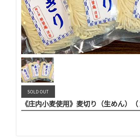
SOLD OUT
《庄内小麦使用》麦切り（生めん）（